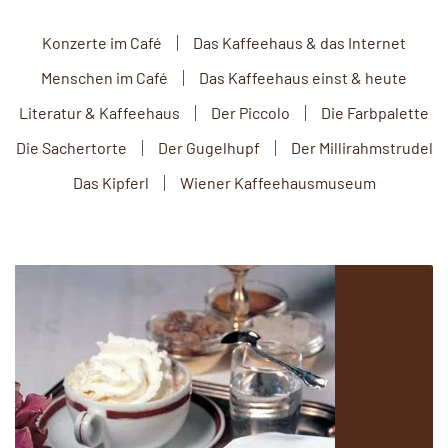
Konzerte im Café
Das Kaffeehaus & das Internet
Menschen im Café
Das Kaffeehaus einst & heute
Literatur & Kaffeehaus
Der Piccolo
Die Farbpalette
Die Sachertorte
Der Gugelhupf
Der Millirahmstrudel
Das Kipferl
Wiener Kaffeehausmuseum