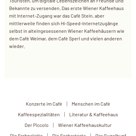
Touristen, um digitale Lebenszeichen an Freunde und
Bekannte zu versenden. Das erste Wiener Kaffeehaus
mit Internet-Zugang war das Café Stein, aber
mittlerweile finden sich Hi-Speed-Internetzugänge
selbst in alteingesessenen Wiener Kaffeehäusern wie
dem Café Weimar, dem Café Sperl und vielen anderen
wieder.
Konzerte im Café
Menschen im Café
Kaffeespezialitäten
Literatur & Kaffeehaus
Der Piccolo
Wiener Kaffeehauskultur
Die Farbpalette
Die Sachertorte
Der Gugelhupf