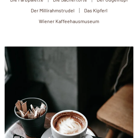
Der Millirahmstrudel
Das Kipferl
Wiener Kaffeehausmuseum