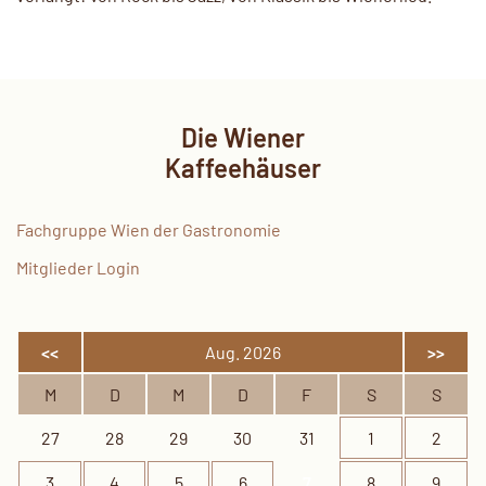
Die Wiener
Kaffeehäuser
Fachgruppe Wien der Gastronomie
Mitglieder Login
<<
Aug. 2026
>>
M
D
M
D
F
S
S
27
28
29
30
31
1
2
3
4
5
6
7
8
9