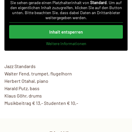
Sie sehen gerade einen Platzhalterinhalt von
Standard
. Um auf
den eigentlichen Inhalt zuzugreifen, klicken Sie auf den Button
unten. Bitte beachten Sie, dass dabei Daten an Drittanbieter
weitergegeben werden.
Inhalt entsperren
Weitere Informationen
Jazz Standards
Walter Fend, trumpet, flugelhorn
Herbert Otahal, piano
Harald Putz, bass
Klaus Göhr, drums
Musikbeitrag € 13,- Studenten € 10,-