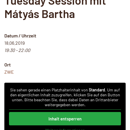
Tuesday Session mit
Mátyás Bartha
Datum / Uhrzeit
18.06.2019
19:30 - 22:00
Ort
ZWE
Sie sehen gerade einen Platzhalterinhalt von
Standard
. Um auf
den eigentlichen Inhalt zuzugreifen, klicken Sie auf den Button
unten. Bitte beachten Sie, dass dabei Daten an Drittanbieter
weitergegeben werden.
Inhalt entsperren