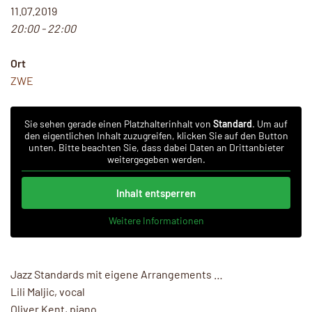
11.07.2019
20:00 - 22:00
Ort
ZWE
Sie sehen gerade einen Platzhalterinhalt von
Standard
. Um auf
den eigentlichen Inhalt zuzugreifen, klicken Sie auf den Button
unten. Bitte beachten Sie, dass dabei Daten an Drittanbieter
weitergegeben werden.
Inhalt entsperren
Weitere Informationen
Jazz Standards mit eigene Arrangements …
Lili Maljic, vocal
Oliver Kent, piano