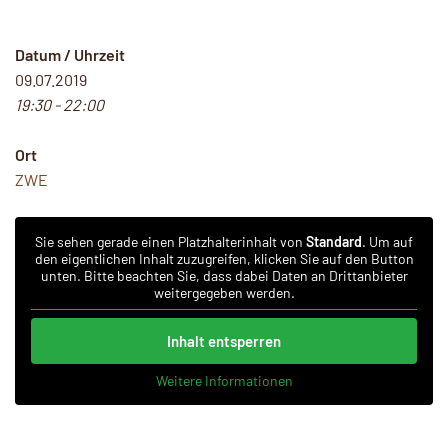
Datum / Uhrzeit
09.07.2019
19:30 - 22:00
Ort
ZWE
Sie sehen gerade einen Platzhalterinhalt von
Standard
. Um auf
den eigentlichen Inhalt zuzugreifen, klicken Sie auf den Button
unten. Bitte beachten Sie, dass dabei Daten an Drittanbieter
weitergegeben werden.
Inhalt entsperren
Weitere Informationen