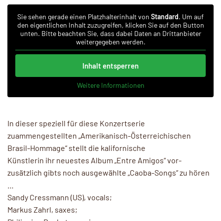
Sie sehen gerade einen Platzhalterinhalt von
Standard
. Um auf
den eigentlichen Inhalt zuzugreifen, klicken Sie auf den Button
unten. Bitte beachten Sie, dass dabei Daten an Drittanbieter
weitergegeben werden.
Inhalt entsperren
Weitere Informationen
In dieser speziell für diese Konzertserie
zuammengestellten „Amerikanisch-Österreichischen
Brasil-Hommage“ stellt die kalifornische
Künstlerin ihr neuestes Album „Entre Amigos“ vor-
zusätzlich gibts noch ausgewählte „Caoba-Songs“ zu hören
…
Sandy Cressmann (US), vocals;
Markus Zahrl, saxes;