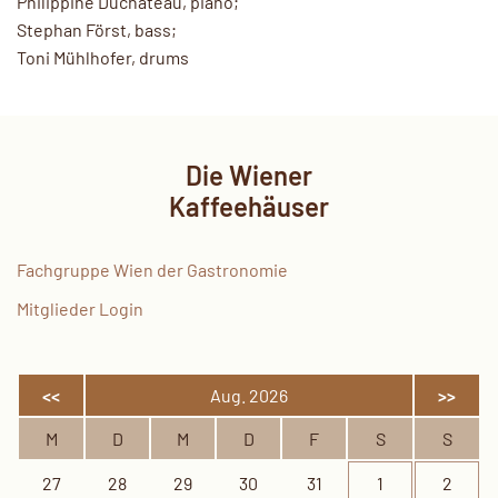
Philippine Duchateau, piano;
Stephan Först, bass;
Toni Mühlhofer, drums
Die Wiener
Kaffeehäuser
Fachgruppe Wien der Gastronomie
Mitglieder Login
<<
Aug. 2026
>>
M
D
M
D
F
S
S
27
28
29
30
31
1
2