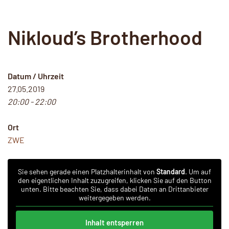
Nikloud’s Brotherhood
Datum / Uhrzeit
27.05.2019
20:00 - 22:00
Ort
ZWE
Sie sehen gerade einen Platzhalterinhalt von
Standard
. Um auf
den eigentlichen Inhalt zuzugreifen, klicken Sie auf den Button
unten. Bitte beachten Sie, dass dabei Daten an Drittanbieter
weitergegeben werden.
Inhalt entsperren