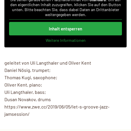
den eigentlichen Inhalt zuzugreifen, klicken Sie auf den Button
unten. Bitte beachten Sie, dass dabei Daten an Drittanbieter
weitergegeben werden.
Inhalt entsperren
Weitere Informationen
geleitet von Uli Langthaler und Oliver Kent
Daniel Nösig, trumpet;
Thomas Kugi, saxophone;
Oliver Kent, piano;
Uli Langthaler, bass;
Dusan Novakov, drums
https://www.zwe.cc/2019/06/05/let-s-groove-jazz-
jamsession/