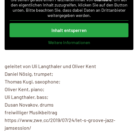
den eigentlichen Inhalt zuzugreifen, klicken Sie auf den Button
unten. Bitte beachten Sie, dass dabei Daten an Drittanbieter
weitergegeben werden.
Inhalt entsperren
Weitere Informationen
geleitet von Uli Langthaler und Oliver Kent
Daniel Nösig, trumpet;
Thomas Kugi, saxophone;
Oliver Kent, piano;
Uli Langthaler, bass;
Dusan Novakov, drums
freiwilliger Musikbeitrag
https://www.zwe.cc/2019/07/24/let-s-groove-jazz-
jamsession/