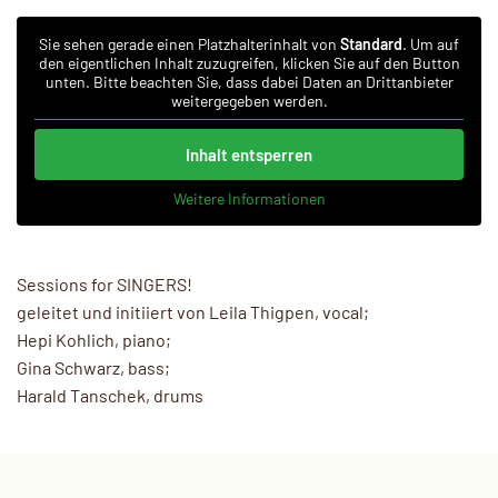
Sie sehen gerade einen Platzhalterinhalt von
Standard
. Um auf
den eigentlichen Inhalt zuzugreifen, klicken Sie auf den Button
unten. Bitte beachten Sie, dass dabei Daten an Drittanbieter
weitergegeben werden.
Inhalt entsperren
Weitere Informationen
Sessions for SINGERS!
geleitet und initiiert von Leila Thigpen, vocal;
Hepi Kohlich, piano;
Gina Schwarz, bass;
Harald Tanschek, drums