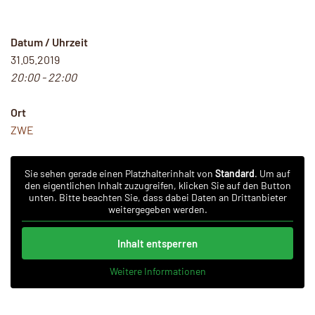
Datum / Uhrzeit
31.05.2019
20:00 - 22:00
Ort
ZWE
Sie sehen gerade einen Platzhalterinhalt von
Standard
. Um auf
den eigentlichen Inhalt zuzugreifen, klicken Sie auf den Button
unten. Bitte beachten Sie, dass dabei Daten an Drittanbieter
weitergegeben werden.
Inhalt entsperren
Weitere Informationen