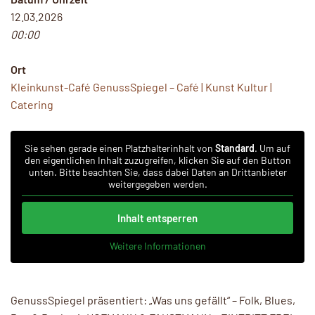
12.03.2026
00:00
Ort
Kleinkunst-Café GenussSpiegel – Café | Kunst Kultur |
Catering
Sie sehen gerade einen Platzhalterinhalt von
Standard
. Um auf
den eigentlichen Inhalt zuzugreifen, klicken Sie auf den Button
unten. Bitte beachten Sie, dass dabei Daten an Drittanbieter
weitergegeben werden.
Inhalt entsperren
Weitere Informationen
GenussSpiegel präsentiert: „Was uns gefällt“ – Folk, Blues,