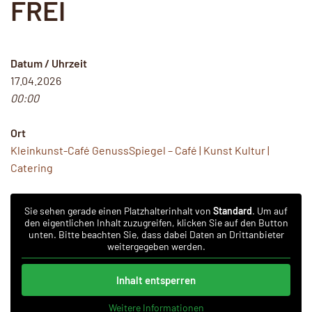
FREI
Datum / Uhrzeit
17.04.2026
00:00
Ort
Kleinkunst-Café GenussSpiegel – Café | Kunst Kultur |
Catering
Sie sehen gerade einen Platzhalterinhalt von
Standard
. Um auf
den eigentlichen Inhalt zuzugreifen, klicken Sie auf den Button
unten. Bitte beachten Sie, dass dabei Daten an Drittanbieter
weitergegeben werden.
Inhalt entsperren
Weitere Informationen