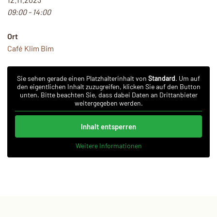
09:00 - 14:00
Ort
Café Klim Bim
Sie sehen gerade einen Platzhalterinhalt von
Standard
. Um auf
den eigentlichen Inhalt zuzugreifen, klicken Sie auf den Button
unten. Bitte beachten Sie, dass dabei Daten an Drittanbieter
weitergegeben werden.
Inhalt entsperren
Weitere Informationen