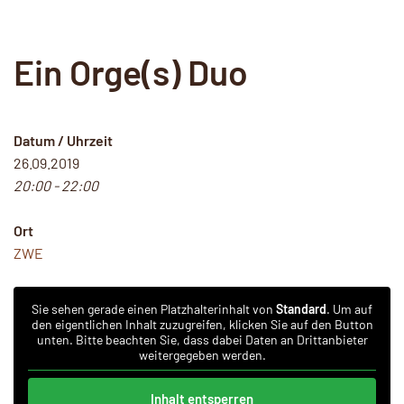
Ein Orge(s) Duo
Datum / Uhrzeit
26.09.2019
20:00 - 22:00
Ort
ZWE
Sie sehen gerade einen Platzhalterinhalt von
Standard
. Um auf
den eigentlichen Inhalt zuzugreifen, klicken Sie auf den Button
unten. Bitte beachten Sie, dass dabei Daten an Drittanbieter
weitergegeben werden.
Inhalt entsperren