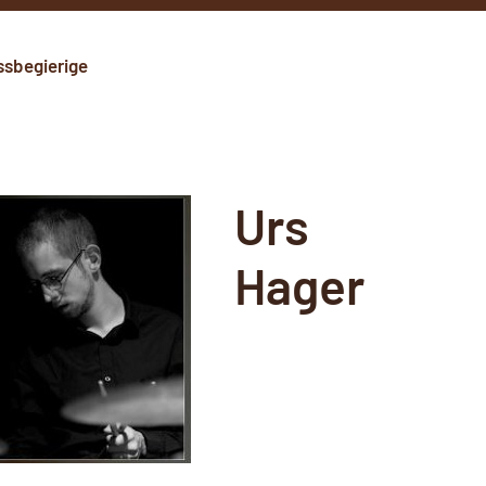
ssbegierige
Urs
Hager