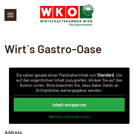
Skip to main content
Wirt´s Gastro-Oase
Sie sehen gerade einen Platzhalterinhalt von
Standard
. Um
auf den eigentlichen Inhalt zuzugreifen, klicken Sie auf den
Button unten. Bitte beachten Sie, dass dabei Daten an
Drittanbieter weitergegeben werden.
Inhalt entsperren
Weitere Informationen
Address