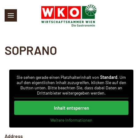
Skip to main content
SOPRANO
Sie sehen gerade einen Platzhalterinhalt von
Standard
. Um
auf den eigentlichen Inhalt zuzugreifen, klicken Sie auf den
Button unten. Bitte beachten Sie, dass dabei Daten an
Drittanbieter weitergegeben werden.
Inhalt entsperren
Weitere Informationen
Address