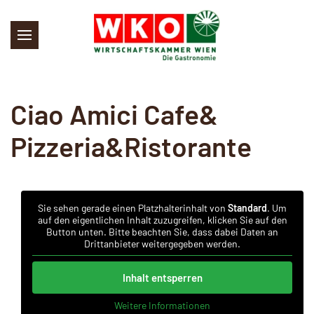
Skip to main content
Ciao Amici Cafe&
Pizzeria&Ristorante
Sie sehen gerade einen Platzhalterinhalt von
Standard
. Um
auf den eigentlichen Inhalt zuzugreifen, klicken Sie auf den
Button unten. Bitte beachten Sie, dass dabei Daten an
Drittanbieter weitergegeben werden.
Inhalt entsperren
Weitere Informationen