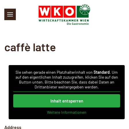
Skip to main content
caffè latte
Sie sehen gerade einen Platzhalterinhalt von
Standard
. Um
auf den eigentlichen Inhalt zuzugreifen, klicken Sie auf den
Button unten. Bitte beachten Sie, dass dabei Daten an
Drittanbieter weitergegeben werden.
Inhalt entsperren
Weitere Informationen
Address