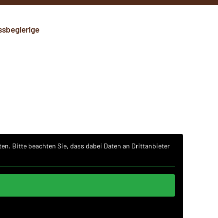
ssbegierige
ten. Bitte beachten Sie, dass dabei Daten an Drittanbieter