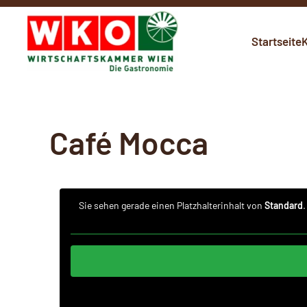
Skip to main content
Startseite
K
Café Mocca
Sie sehen gerade einen Platzhalterinhalt von
Standard
.