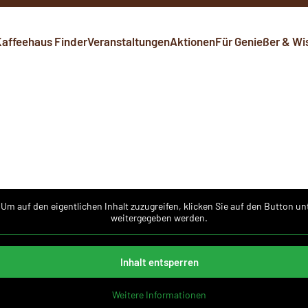
affeehaus Finder
Veranstaltungen
Aktionen
Für Genießer & Wi
 Um auf den eigentlichen Inhalt zuzugreifen, klicken Sie auf den Button un
weitergegeben werden.
Inhalt entsperren
Weitere Informationen