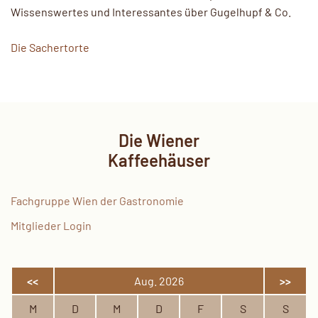
Wissenswertes und Interessantes über Gugelhupf & Co.
Die Sachertorte
Die Wiener
Kaffeehäuser
Fachgruppe Wien der Gastronomie
Mitglieder Login
<<
Aug. 2026
>>
M
D
M
D
F
S
S